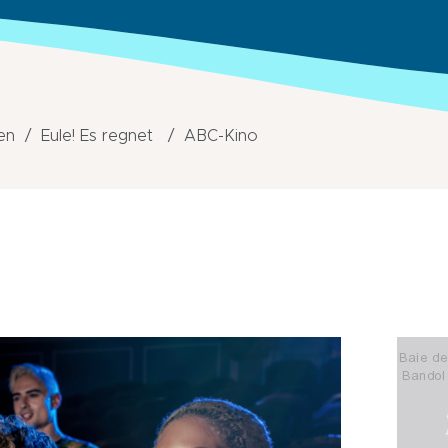
ten
Eule! Es regnet
ABC-Kino