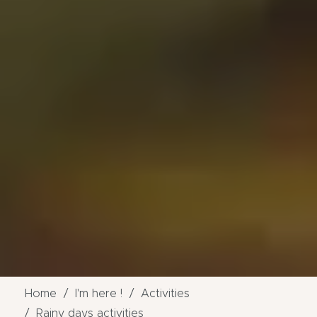
Home
I'm here !
Activities
Rainy days activities