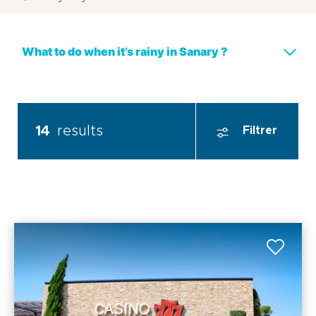
What to do when it’s rainy in Sanary ?
14
results
Filtrer