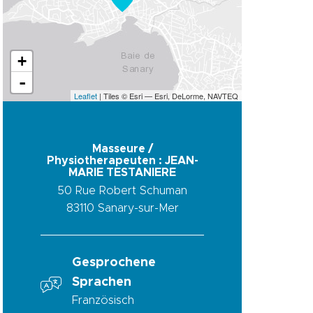
+
-
Leaflet
| Tiles © Esri — Esri, DeLorme, NAVTEQ
Masseure /
Physiotherapeuten : JEAN-
MARIE TESTANIERE
50 Rue Robert Schuman
83110
Sanary-sur-Mer
Gesprochene
Sprachen
Französisch