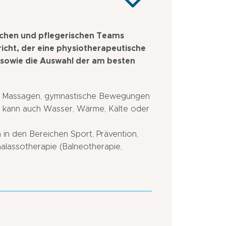
schen und pflegerischen Teams
richt, der eine physiotherapeutische
e sowie die Auswahl der am besten
n: Massagen, gymnastische Bewegungen
Er kann auch Wasser, Wärme, Kälte oder
in den Bereichen Sport, Prävention,
alassotherapie (Balneotherapie,
In
In
Nähe
Autobahnnähe
eines
Stadtzentrum