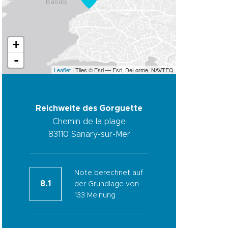
+
-
Leaflet
| Tiles © Esri — Esri, DeLorme, NAVTEQ
Reichweite des Gorguette
Chemin de la plage
83110
Sanary-sur-Mer
Note berechnet auf
8.1
der Grundlage von
133 Meinung