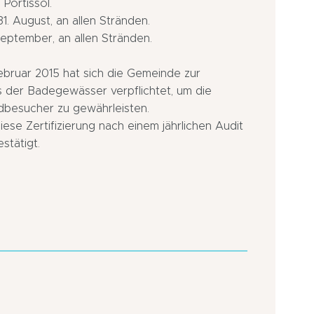
Portissol.
 31. August, an allen Stränden.
 September, an allen Stränden.
bruar 2015 hat sich die Gemeinde zur
s der Badegewässer verpflichtet, um die
dbesucher zu gewährleisten.
iese Zertifizierung nach einem jährlichen Audit
stätigt.
Füße
In
im
Autobahnnä
Wasser:
Am
Strand
Stadtrand