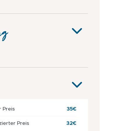
ng
r Preis
35€
ierter Preis
32€