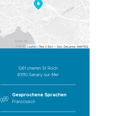
Leaflet
| Tiles © Esri — Esri, DeLorme, NAVTEQ
1261 chemin St Roch
83110
Sanary-sur-Mer
Gesprochene Sprachen
Französisch