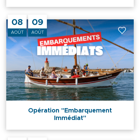
08
09
AOÛT
AOÛT
Opération "Embarquement
Immédiat"