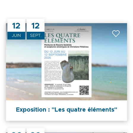
12
12
JUIN
SEPT.
Exposition : "Les quatre éléments"