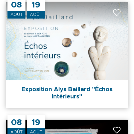
08
19
AOÛT
AOÛT
Exposition Alys Baillard "Échos
Intérieurs"
08
19
AOÛT
AOÛT