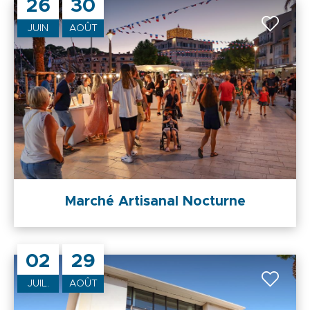
26
30
JUIN
AOÛT
Marché Artisanal Nocturne
02
29
JUIL.
AOÛT