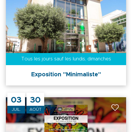
Tous les jours
sauf les lundis, dimanches
Exposition "Minimaliste"
03
30
JUIL.
AOÛT