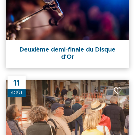
Deuxième demi-finale du Disque
d'Or
11
AOÛT