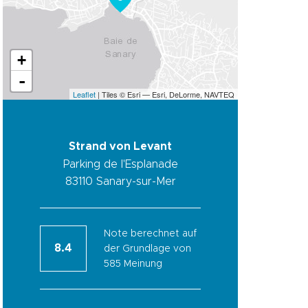
+
-
Leaflet
| Tiles © Esri — Esri, DeLorme, NAVTEQ
Strand von Levant
Parking de l'Esplanade
83110
Sanary-sur-Mer
Note berechnet auf
8.4
der Grundlage von
585 Meinung