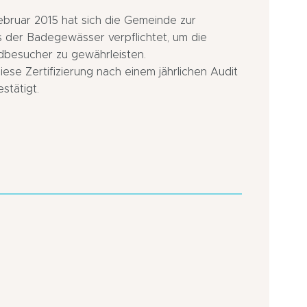
bruar 2015 hat sich die Gemeinde zur
s der Badegewässer verpflichtet, um die
dbesucher zu gewährleisten.
iese Zertifizierung nach einem jährlichen Audit
stätigt.
Küste
In
der
Stadtzentr
Stadt
In
In
Nähe
Nähe
einer
eines
Bushalteste
Jachthafens
Bushalteste