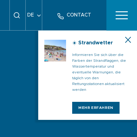
DE
CONTACT
FR
EN
☀️ Strandwetter
Informieren Sie sich über die
Farben der Strandflaggen, die
Wassertemperatur und
eventuelle Warnungen, die
täglich von den
Rettungsstationen aktualisiert
werden
MEHR ERFAHREN