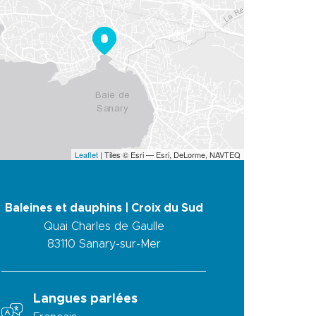
Leaflet
| Tiles © Esri — Esri, DeLorme, NAVTEQ
Baleines et dauphins | Croix du Sud
Quai Charles de Gaulle
83110
Sanary-sur-Mer
Langues parlées