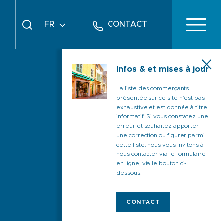
FR
CONTACT
EN
DE
Infos & et mises à jour
La liste des commerçants
présentée sur ce site n’est pas
exhaustive et est donnée à titre
informatif. Si vous constatez une
erreur et souhaitez apporter
une correction ou figurer parmi
cette liste, nous vous invitons à
nous contacter via le formulaire
en ligne, via le bouton ci-
dessous.
CONTACT