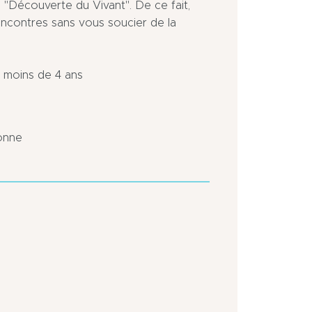
"Découverte du Vivant". De ce fait,
encontres sans vous soucier de la
 moins de 4 ans
sonne
Centre
ville
En
ville
Port
de
plaisance
à