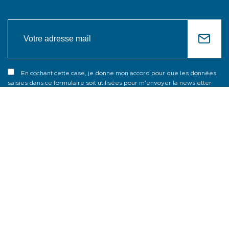
En cochant cette case, je donne mon accord pour que les données
saisies dans ce formulaire soit utilisées pour m’envoyer la newsletter
NOS BROCHURES
CARTE INTERACTIVE