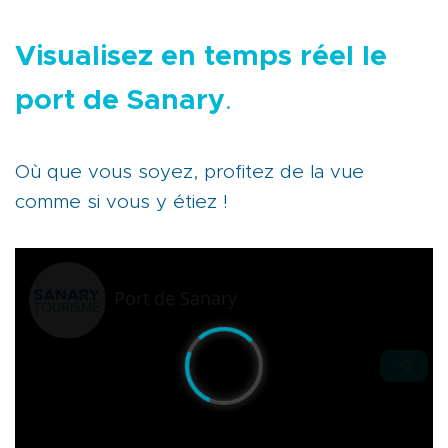
Visualisez en temps réel le
port de Sanary
.
Où que vous soyez, profitez de la vue
comme si vous y étiez !