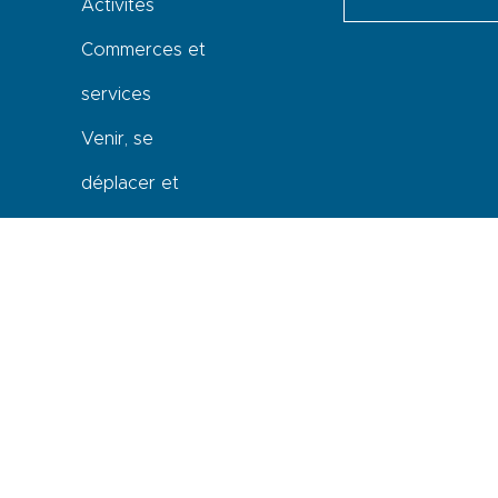
Activités
Commerces et
services
Venir, se
déplacer et
stationner
Accessibilité