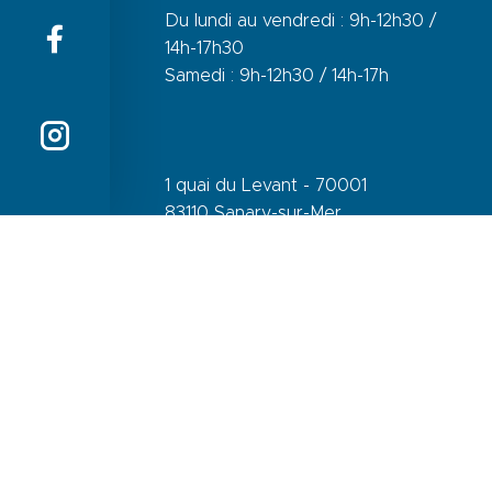
Du lundi au vendredi : 9h-12h30 /
14h-17h30
Samedi : 9h-12h30 / 14h-17h
1 quai du Levant - 70001
83110 Sanary-sur-Mer
Téléphone :
+33 (0)4 94 74 01 04
Mail :
info@sanary-tourisme.com
NOUS
CONTACTER