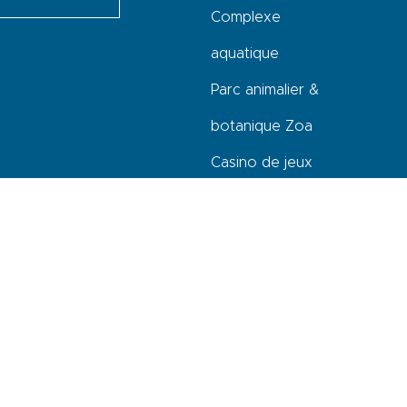
Complexe
aquatique
Parc animalier &
botanique Zoa
Casino de jeux
Vikings
Tourisme
Provence Sud
Sainte-Baume