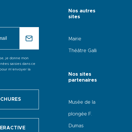
Nos autres
sites
Mairie
Théâtre Galli
ase, je donne mon
nées saisies dans ce
s pour m’envoyer la
Nos sites
partenaires
OCHURES
Musée de la
plongée F.
Dumas
TERACTIVE