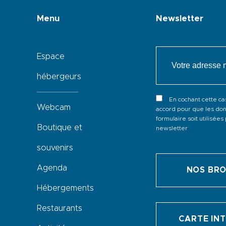
Menu
Newsletter
Espace
hébergeurs
En cochant cette c
Webcam
accord pour que les don
formulaire soit utilisée
Boutique et
newsletter
souvenirs
Agenda
NOS BR
Hébergements
Restaurants
CARTE IN