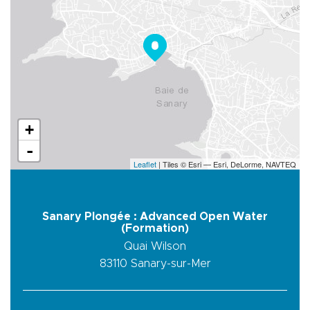
+
-
Leaflet
| Tiles © Esri — Esri, DeLorme, NAVTEQ
Sanary Plongée : Advanced Open Water
(Formation)
Quai Wilson
83110
Sanary-sur-Mer