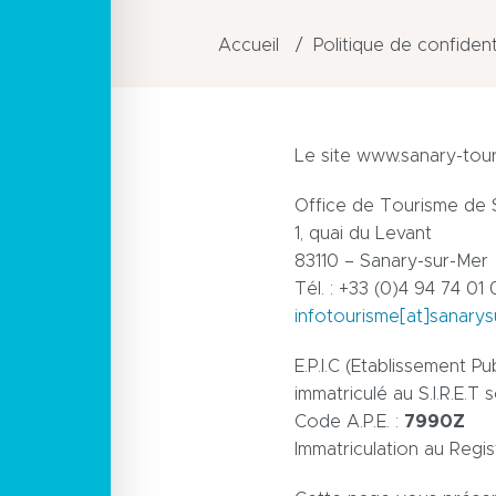
Accueil
Politique de confident
Le site www.sanary-tour
Office de Tourisme de 
1, quai du Levant
83110 – Sanary-sur-Mer
Tél. : +33 (0)4 94 74 01 
infotourisme[at]sanary
E.P.I.C (Etablissement Pu
immatriculé au S.I.R.E.T 
Code A.P.E. :
7990Z
Immatriculation au Reg