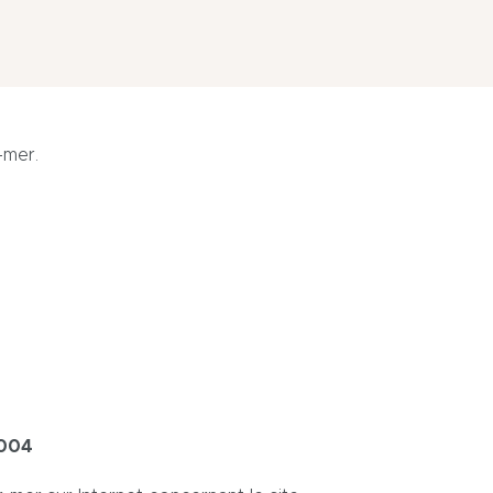
-mer.
004