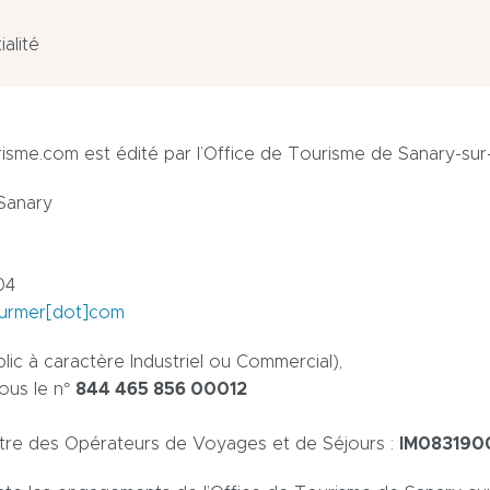
ialité
isme.com est édité par l’Office de Tourisme de Sanary-sur
Sanary
04
surmer[dot]com
blic à caractère Industriel ou Commercial),
sous le n°
844 465 856 00012
istre des Opérateurs de Voyages et de Séjours :
IM083190