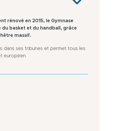
ent rénové en 2015, le Gymnase
ue du basket et du handball, grâce
hêtre massif.
urs dans ses tribunes et permet tous les
 et européen.
Arrêt
Sortie
de
d’Autoroute
bus
à
à
moins
moins
de
de
5
500
km
m
Centre