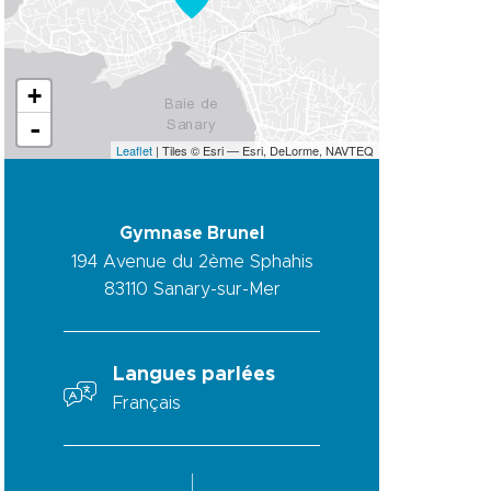
+
-
Leaflet
| Tiles © Esri — Esri, DeLorme, NAVTEQ
Gymnase Brunel
194 Avenue du 2ème Sphahis
83110
Sanary-sur-Mer
Langues parlées
Français