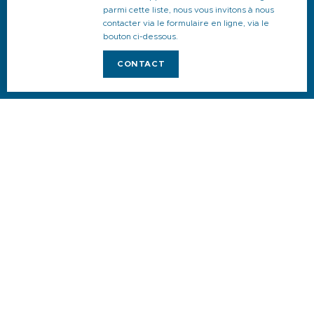
Boutique et souvenirs
parmi cette liste, nous vous invitons à nous
contacter via le formulaire en ligne, via le
Agenda
bouton ci-dessous.
Hébergements
CONTACT
Restaurants
Activités
Commerces et services
Venir, se déplacer et stationner
Accessibilité
Newsletter