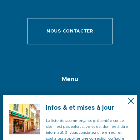
NOUS CONTACTER
Menu
Espace hébergeurs
Infos & et mises à jour
La liste des commerçants présentée sur ce
site n’est pas exhaustive et est donnée à titre
Webcam
informatif. Si vous constatez une erreur et
souhaitez apporter une correction ou figurer