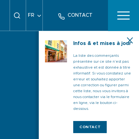
FR
CONTACT
EN
DE
Infos & et mises à jour
La liste des commerçants
présentée sur ce site n’est pas
exhaustive et est donnée à titre
informatif. Si vous constatez une
erreur et souhaitez apporter
une correction ou figurer parmi
cette liste, nous vous invitons à
nous contacter via le formulaire
en ligne, via le bouton ci-
dessous.
CONTACT