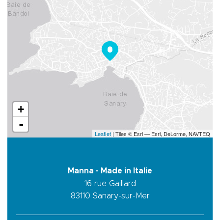
+
-
Leaflet
| Tiles © Esri — Esri, DeLorme, NAVTEQ
Manna - Made in Italie
16 rue Gaillard
83110
Sanary-sur-Mer