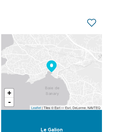
+
-
Leaflet
| Tiles © Esri — Esri, DeLorme, NAVTEQ
Le Galion