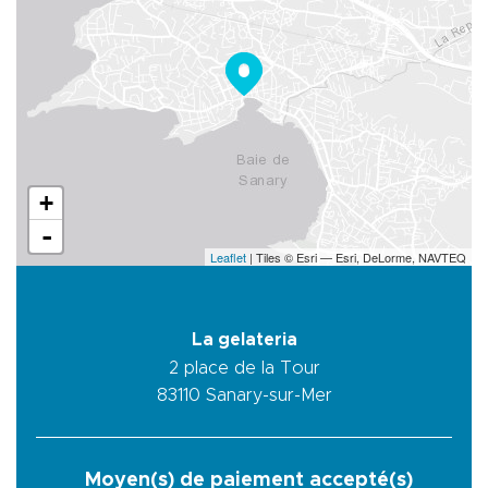
+
-
Leaflet
| Tiles © Esri — Esri, DeLorme, NAVTEQ
La gelateria
2 place de la Tour
83110
Sanary-sur-Mer
Moyen(s) de paiement accepté(s)