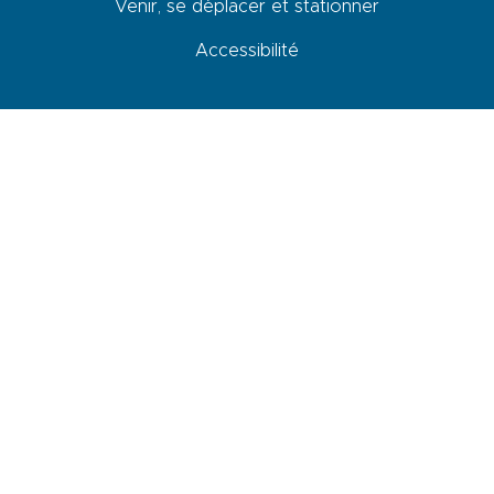
Venir, se déplacer et stationner
Accessibilité
Newsletter
En cochant cette case, je donne mon accord pour que les données
saisies dans ce formulaire soit utilisées pour m’envoyer la newsletter
NOS BROCHURES