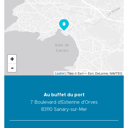
+
-
Leaflet
| Tiles © Esri — Esri, DeLorme, NAVTEQ
Au buffet du port
7 Boulevard d'Estienne d'Orves
83110
Sanary-sur-Mer