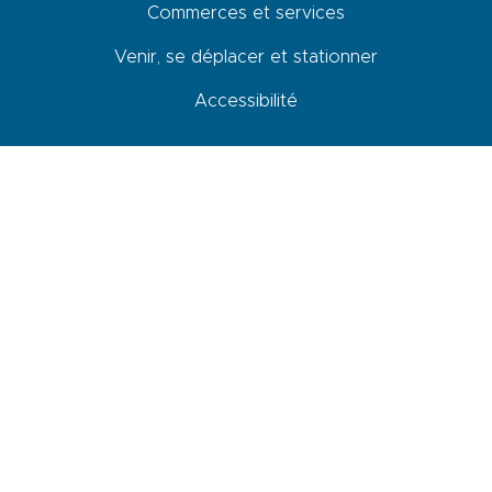
Commerces et services
Venir, se déplacer et stationner
Accessibilité
Newsletter
En cochant cette case, je donne mon accord pour que les données
saisies dans ce formulaire soit utilisées pour m’envoyer la newsletter