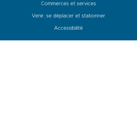
Commerces et services
Venir, se déplacer et stationner
Accessibilité
Newsletter
En cochant cette case, je donne mon accord pour que les données
saisies dans ce formulaire soit utilisées pour m’envoyer la newsletter