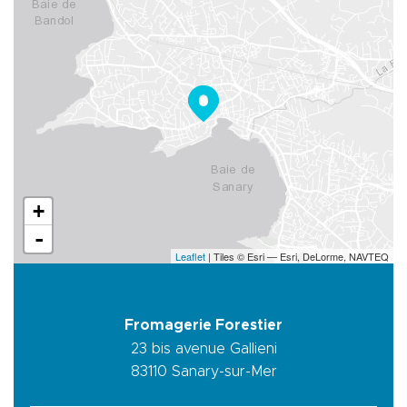
+
-
Leaflet
| Tiles © Esri — Esri, DeLorme, NAVTEQ
Fromagerie Forestier
23 bis avenue Gallieni
83110
Sanary-sur-Mer