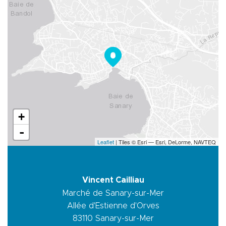
+
-
Leaflet
| Tiles © Esri — Esri, DeLorme, NAVTEQ
Vincent Cailliau
Marché de Sanary-sur-Mer
Allée d'Estienne d'Orves
83110
Sanary-sur-Mer