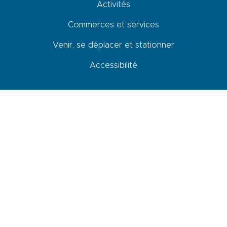
Activités
Commerces et services
Venir, se déplacer et stationner
Accessibilité
Newsletter
En cochant cette case, je donne mon accord pour que les données
saisies dans ce formulaire soit utilisées pour m’envoyer la newsletter