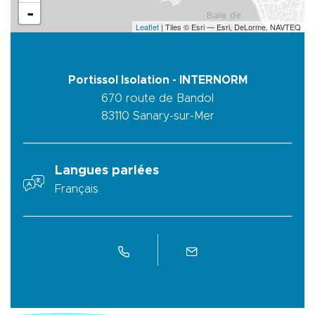
-
Leaflet
| Tiles © Esri — Esri, DeLorme, NAVTEQ
Portissol Isolation - INTERNORM
670 route de Bandol
83110
Sanary-sur-Mer
Langues parlées
Français