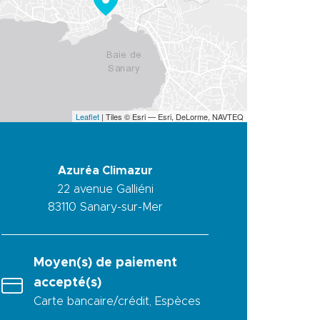
Leaflet
| Tiles © Esri — Esri, DeLorme, NAVTEQ
Azuréa Climazur
22 avenue Galliéni
83110
Sanary-sur-Mer
Moyen(s) de paiement
accepté(s)
Carte bancaire/crédit, Espèces