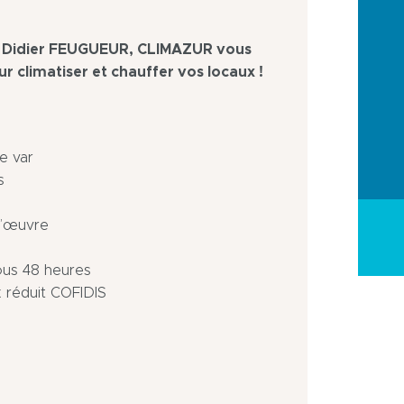
ar Didier FEUGUEUR, CLIMAZUR vous
 climatiser et chauffer vos locaux !
e var
s
 d’œuvre
ous 48 heures
x réduit COFIDIS