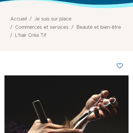
Accueil
Je suis sur place
Commerces et services
Beauté et bien-être
L'hair Créa Tif