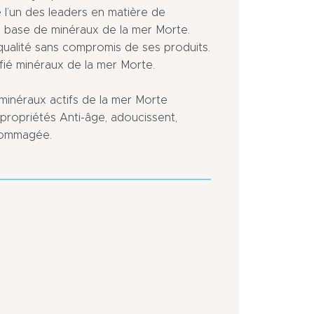
 l’un des leaders en matière de
à base de minéraux de la mer Morte.
ualité sans compromis de ses produits.
ié minéraux de la mer Morte.
 minéraux actifs de la mer Morte
propriétés Anti-âge, adoucissent,
ndommagée.
Centre
ville
En
ville
Port
de
plaisance
à