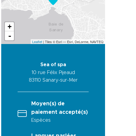
+
-
Leaflet
| Tiles © Esri — Esri, DeLorme, NAVTEQ
Sea of spa
10 rue Félix Pijeaud
83110
Sanary-sur-Mer
Moyen(s) de
paiement accepté(s)
Espèces