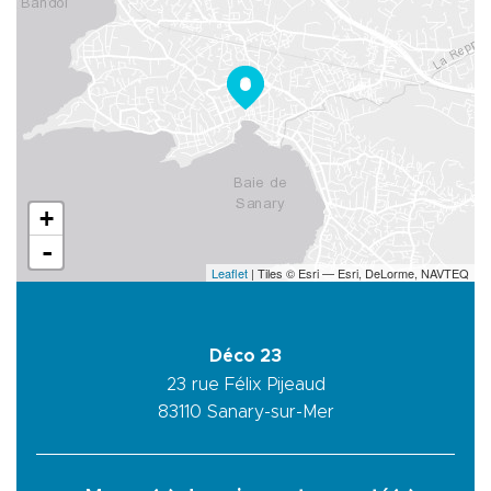
+
-
Leaflet
| Tiles © Esri — Esri, DeLorme, NAVTEQ
Déco 23
23 rue Félix Pijeaud
83110
Sanary-sur-Mer