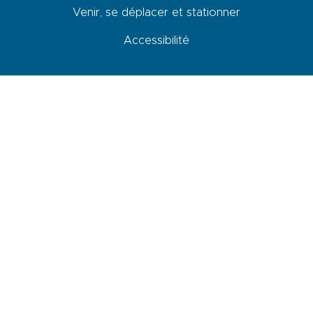
Venir, se déplacer et stationner
Accessibilité
Newsletter
En cochant cette case, je donne mon accord pour que les données
saisies dans ce formulaire soit utilisées pour m’envoyer la newsletter