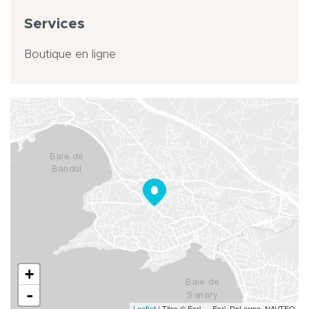
Services
Boutique en ligne
+
-
Leaflet
| Tiles © Esri — Esri, DeLorme, NAVTEQ