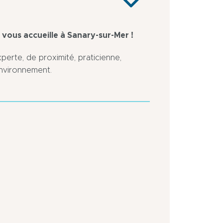
 vous accueille à Sanary-sur-Mer !
erte, de proximité, praticienne,
environnement.
Arrêt
Sortie
de
d’Autoroute
bus
à
à
moins
moins
de
de
5
500
km
m
Centre
ville
En