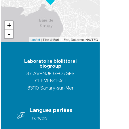
+
-
Leaflet
| Tiles © Esri — Esri, DeLorme, NAVTEQ
Laboratoire biolittoral
biogroup
37 AVENUE GEORGES
CLEMENCEAU
83110
Sanary-sur-Mer
Langues parlées
Français