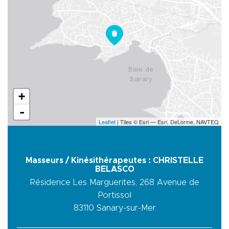
+
-
Leaflet
| Tiles © Esri — Esri, DeLorme, NAVTEQ
Masseurs / Kinésithérapeutes : CHRISTELLE
BELASCO
Résidence Les Marguerites, 268 Avenue de
Portissol
83110
Sanary-sur-Mer