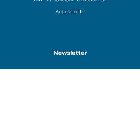
Accessibilité
Newsletter
En cochant cette case, je donne mon accord pour que les données
saisies dans ce formulaire soit utilisées pour m’envoyer la newsletter
NOS BROCHURES