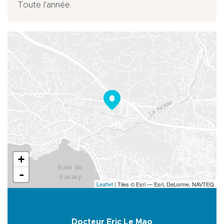
Toute l'année.
+
-
Leaflet
| Tiles © Esri — Esri, DeLorme, NAVTEQ
Docteur Eric Le Mao