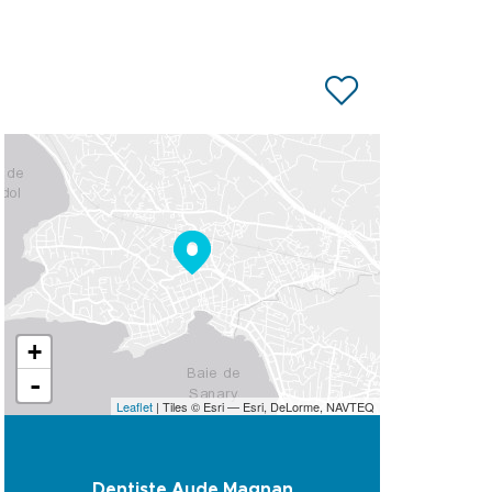
+
-
Leaflet
| Tiles © Esri — Esri, DeLorme, NAVTEQ
Dentiste Aude Magnan