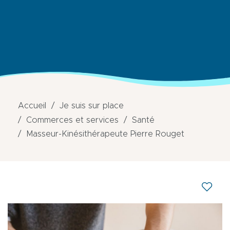
Accueil
Je suis sur place
Commerces et services
Santé
Masseur-Kinésithérapeute Pierre Rouget