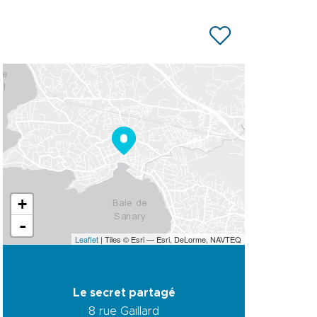
+
-
Leaflet
| Tiles © Esri — Esri, DeLorme, NAVTEQ
Le secret partagé
8 rue Gaillard