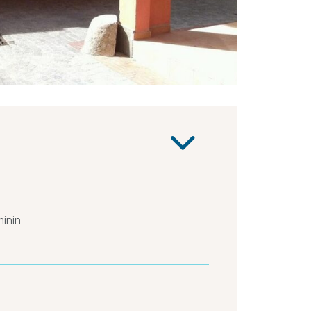
inin.
Zone
En
piétonne
ville