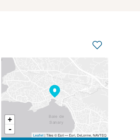
+
-
Leaflet
| Tiles © Esri — Esri, DeLorme, NAVTEQ