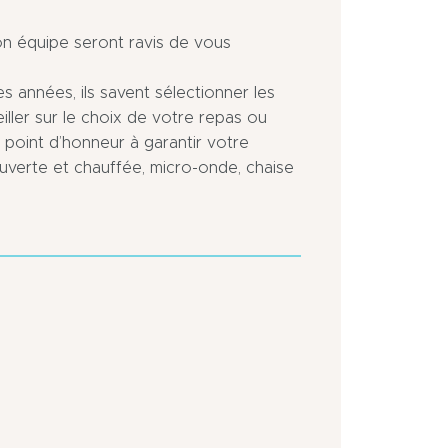
on équipe seront ravis de vous
es années, ils savent sélectionner les
iller sur le choix de votre repas ou
n point d’honneur à garantir votre
uverte et chauffée, micro-onde, chaise
En
Sortie
périphérie
d’Autoroute
de
à
la
moins
ville
de
5
Isolé
km