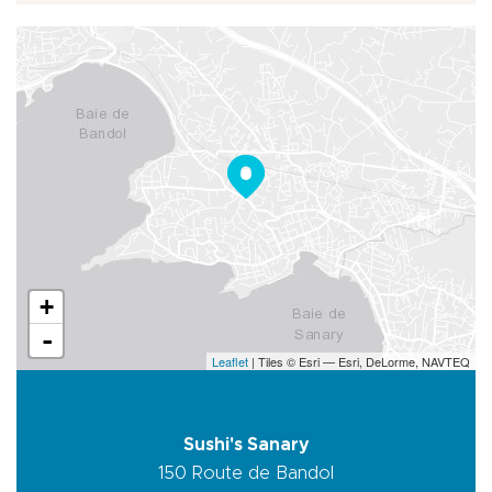
+
-
Leaflet
| Tiles © Esri — Esri, DeLorme, NAVTEQ
Sushi's Sanary
150 Route de Bandol