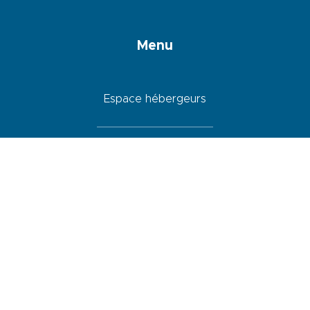
Menu
Espace hébergeurs
Webcam
Boutique et souvenirs
Agenda
Hébergements
Restaurants
Activités