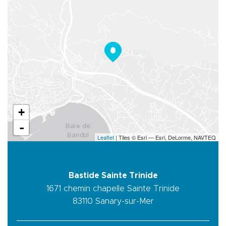
+
-
Leaflet
| Tiles © Esri — Esri, DeLorme, NAVTEQ
Bastide Sainte Trinide
1671 chemin chapelle Sainte Trinide
83110
Sanary-sur-Mer