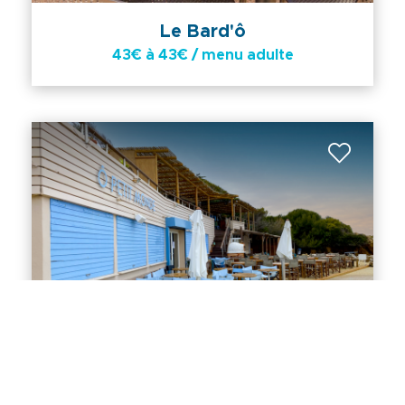
Le Bard'ô
43€ à 43€ / menu adulte
Ô petit monde