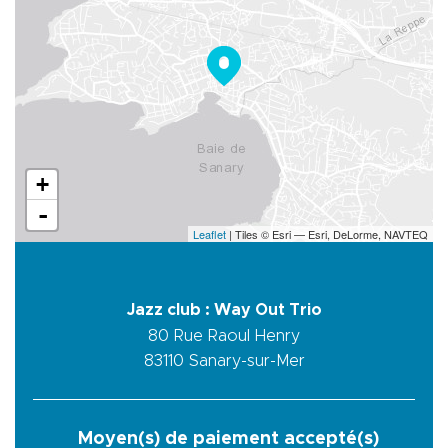
+
-
Leaflet
| Tiles © Esri — Esri, DeLorme, NAVTEQ
Jazz club : Way Out Trio
80 Rue Raoul Henry
83110
Sanary-sur-Mer
Moyen(s) de paiement accepté(s)