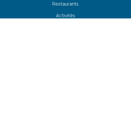
Restaurants
Activités
Commerces et services
Venir, se déplacer et stationner
Accessibilité
Newsletter