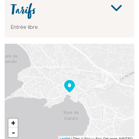
Tarifs
Entrée libre.
+
-
Leaflet
| Tiles © Esri — Esri, DeLorme, NAVTEQ