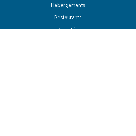
Hébergements
Restaurants
Activités
Commerces et services
Venir, se déplacer et stationner
Accessibilité
Newsletter