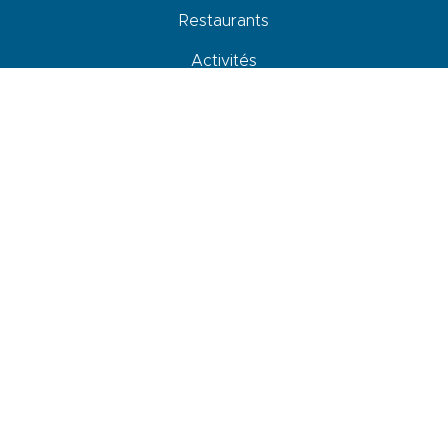
Restaurants
Activités
Commerces et services
Venir, se déplacer et stationner
Accessibilité
Newsletter