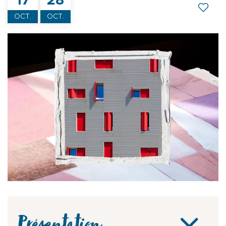
17
28
OCT.
OCT.