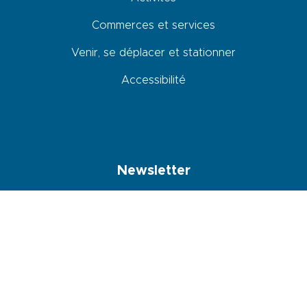
Commerces et services
Venir, se déplacer et stationner
Accessibilité
Newsletter
En cochant cette case, je donne mon accord pour que les données
saisies dans ce formulaire soit utilisées pour m’envoyer la newsletter