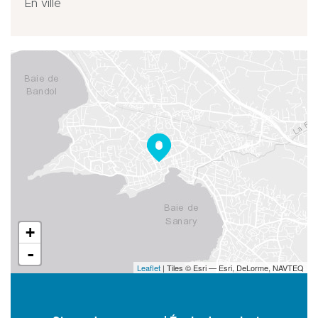
En ville
+
-
Leaflet
| Tiles © Esri — Esri, DeLorme, NAVTEQ