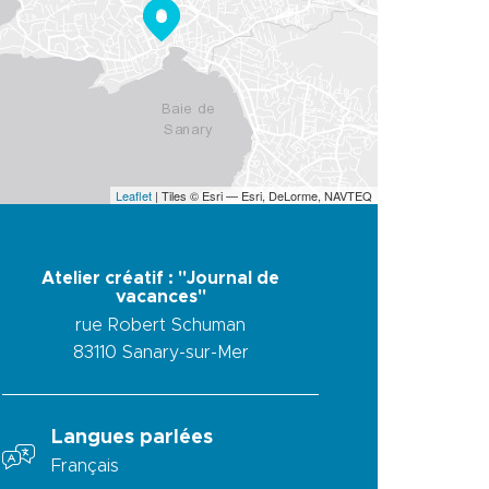
Leaflet
| Tiles © Esri — Esri, DeLorme, NAVTEQ
Atelier créatif : "Journal de
vacances"
rue Robert Schuman
83110
Sanary-sur-Mer
Langues parlées
Français