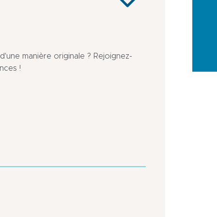
d'une manière originale ? Rejoignez-
nces !
En
Centre
zone
ville
d'activité
En
industrielle/comme
ville