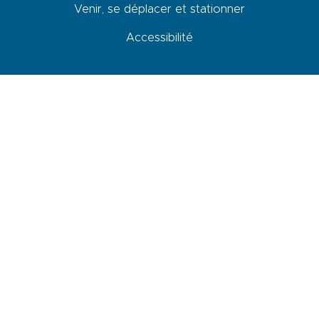
Venir, se déplacer et stationner
Accessibilité
Newsletter
En cochant cette case, je donne mon accord pour que les données
saisies dans ce formulaire soit utilisées pour m’envoyer la newsletter