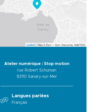
Leaflet
| Tiles © Esri — Esri, DeLorme, NAVTEQ
Atelier numérique : Stop motion
rue Robert Schuman
83110
Sanary-sur-Mer
Langues parlées
Français