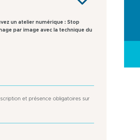
ouvez un atelier numérique : Stop
image par image avec la technique du
nscription et présence obligatoires sur
Zone
Centre
piétonne
ville