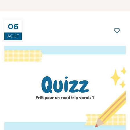
06
AOÛT