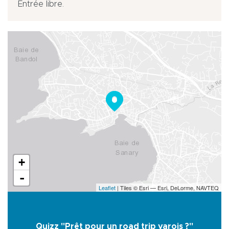
Entrée libre.
+
-
Leaflet
| Tiles © Esri — Esri, DeLorme, NAVTEQ
Quizz "Prêt pour un road trip varois ?"