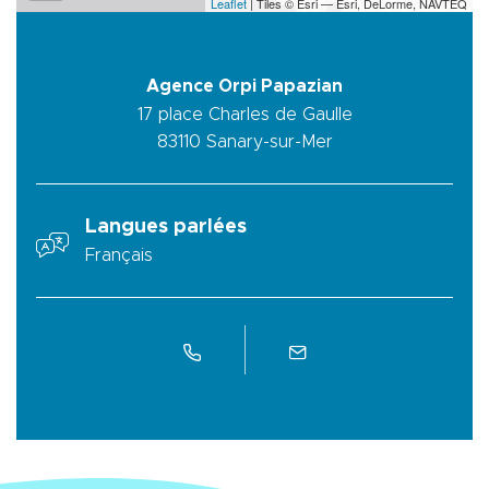
Leaflet
| Tiles © Esri — Esri, DeLorme, NAVTEQ
Agence Orpi Papazian
17 place Charles de Gaulle
83110
Sanary-sur-Mer
Langues parlées
Français