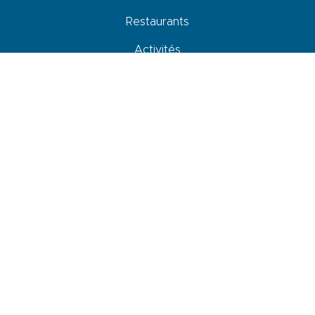
Restaurants
Activités
Commerces et services
Venir, se déplacer et stationner
Accessibilité
Newsletter