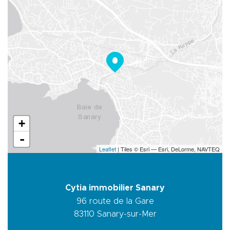
+
-
Leaflet
| Tiles © Esri — Esri, DeLorme, NAVTEQ
Cytia immobilier Sanary
96 route de la Gare
83110
Sanary-sur-Mer